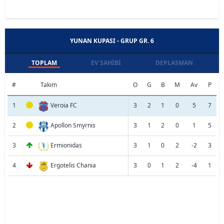
YUNAN KUPASI - GRUP GR. 6
TOPLAM
EV SAHIBI
DEPLASMAN
#
Takım
O
G
B
M
Av
P
1
Veroia FC
3
2
1
0
5
7
2
Apollon Smyrnis
3
1
2
0
1
5
3
Ermionidas
3
1
0
2
-2
3
4
Ergotelis Chania
3
0
1
2
-4
1