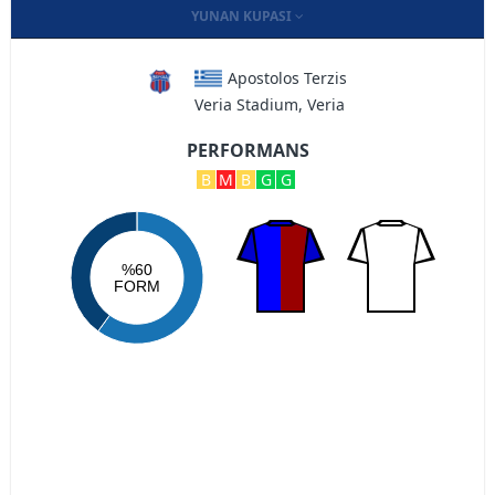
YUNAN KUPASI
Apostolos Terzis
Veria Stadium, Veria
PERFORMANS
B
M
B
G
G
%60
FORM