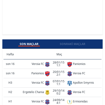
SON MAÇLAR
SONRAKI MAÇLAR
Hafta
Maç
28/01/15
son 16
Veroia FC
Panionios
1:1
20/01/15
son 16
Panionios
Veroia FC
2:1
07/01/15
H3
Veroia FC
Apollon Smyrnis
1:1
29/10/14
H2
Ergotelis Chania
Veroia FC
0:2
24/09/14
H1
Veroia FC
Ermionidas
4:1