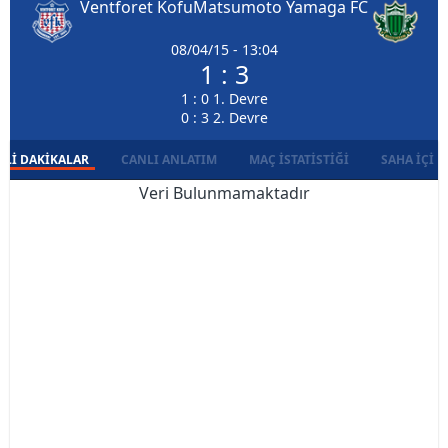
Ventforet Kofu
Matsumoto Yamaga FC
08/04/15 - 13:04
1 : 3
1 : 0 1. Devre
0 : 3 2. Devre
LI DAKIKALAR
CANLI ANLATIM
MAÇ İSTATISTIĞI
SAHA İÇI D
Veri Bulunmamaktadır