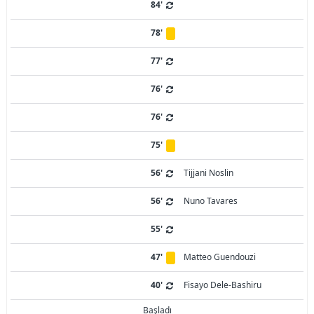
84'
78'
77'
76'
76'
75'
56'
Tijjani Noslin
56'
Nuno Tavares
55'
47'
Matteo Guendouzi
40'
Fisayo Dele-Bashiru
Başladı