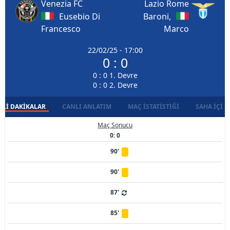
Venezia FC
Lazio Rome
Eusebio Di
Baroni,
Francesco
Marco
22/02/25 - 17:00
0 : 0
0 : 0 1. Devre
0 : 0 2. Devre
LI DAKIKALAR
CANLI ANLATIM
MAÇ İSTATISTIĞI
SAHA İÇI D
Maç Sonucu
0: 0
90'
90'
87'
85'