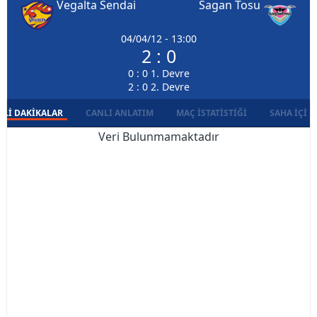
Vegalta Sendai
Sagan Tosu
04/04/12 - 13:00
2 : 0
0 : 0 1. Devre
2 : 0 2. Devre
LI DAKIKALAR
CANLI ANLATIM
MAÇ İSTATISTIĞI
SAHA İÇI D
Veri Bulunmamaktadır