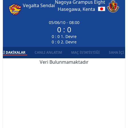
Nagoya Grampus Eight
Vegalta Sendai
Hasegawa, Kenta
05/06/10 - 08:00
0 : 0
0 : 0 1. Devre
0 : 0 2. Devre
LI DAKIKALAR
CANLI ANLATIM
MAÇ İSTATISTIĞI
SAHA İÇI D
Veri Bulunmamaktadır