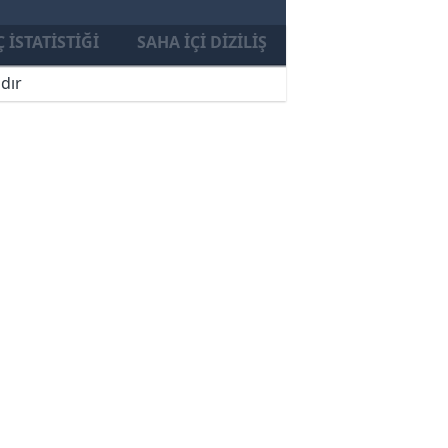
 İSTATISTIĞI
SAHA İÇI DIZILIŞ
dır