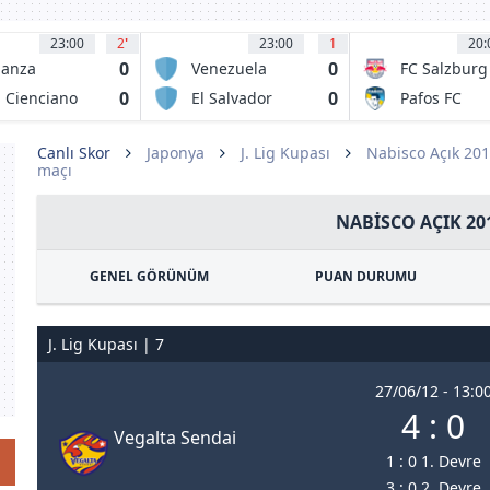
23:00
2
'
23:00
1
20:
0
0
ianza
Venezuela
FC Salzburg
letico
0
0
 Cienciano
El Salvador
Pafos FC
Canlı Skor
Japonya
J. Lig Kupası
Nabisco Açık 20
maçı
NABISCO AÇIK 20
GENEL GÖRÜNÜM
PUAN DURUMU
J. Lig Kupası | 7
27/06/12 - 13:0
4 : 0
Vegalta Sendai
1 : 0 1. Devre
3 : 0 2. Devre