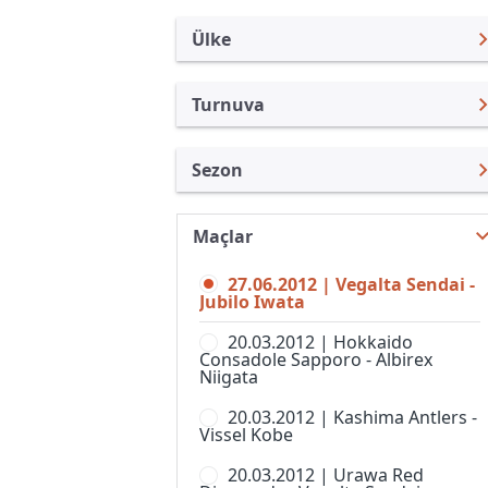
Ülke
Turnuva
Japonya
J. Lig Kupası
Sezon
Türkiye
Emperor Kupası
Nabisco Açık 2012
Uluslararası
J.Lig 2
Maçlar
J. Lig Kupası 2026
Uluslararası Kulüpler
J.Lig 3
27.06.2012 | Vegalta Sendai -
J. Lig Kupası 2025
Turkiye
Jubilo Iwata
J.Ligi
J. Lig Kupası 2024
İngiltere
20.03.2012 | Hokkaido
Japonya Futbol Ligi
Consadole Sapporo - Albirex
J. Lig Kupası 2023
İspanya
Niigata
J-Ligi Yeni Yıl Kupası
J. Lig Kupası 2022
Almanya Amatör
20.03.2012 | Kashima Antlers -
Nadeshiko Ligi, 1. Lig, Kadınlar
Vissel Kobe
J. Lig Kupası 2021
Fransa
Süper Kupa
20.03.2012 | Urawa Red