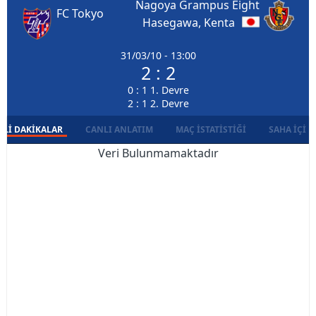
Nagoya Grampus Eight
FC Tokyo
Hasegawa, Kenta
31/03/10 - 13:00
2 : 2
0 : 1 1. Devre
2 : 1 2. Devre
LI DAKIKALAR
CANLI ANLATIM
MAÇ İSTATISTIĞI
SAHA İÇI D
Veri Bulunmamaktadır