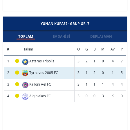
YUNAN KUPASI - GRUP GR. 7
TOPLAM
EV SAHIBI
DEPLASMAN
#
Takım
O
G
B
M
Av
P
1
Asteras Tripolis
3
2
1
0
4
7
2
Tyrnavos 2005 FC
3
1
2
0
1
5
3
Kalloni Ael FC
3
1
1
1
4
4
4
Aiginiakos FC
3
0
0
3
-9
0