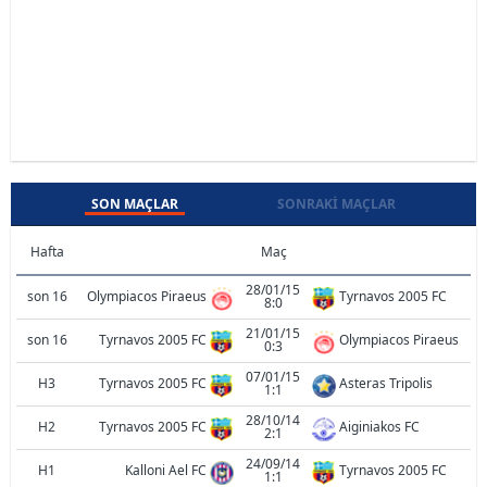
SON MAÇLAR
SONRAKI MAÇLAR
Hafta
Maç
28/01/15
son 16
Olympiacos Piraeus
Tyrnavos 2005 FC
8:0
21/01/15
son 16
Tyrnavos 2005 FC
Olympiacos Piraeus
0:3
07/01/15
H3
Tyrnavos 2005 FC
Asteras Tripolis
1:1
28/10/14
H2
Tyrnavos 2005 FC
Aiginiakos FC
2:1
24/09/14
H1
Kalloni Ael FC
Tyrnavos 2005 FC
1:1