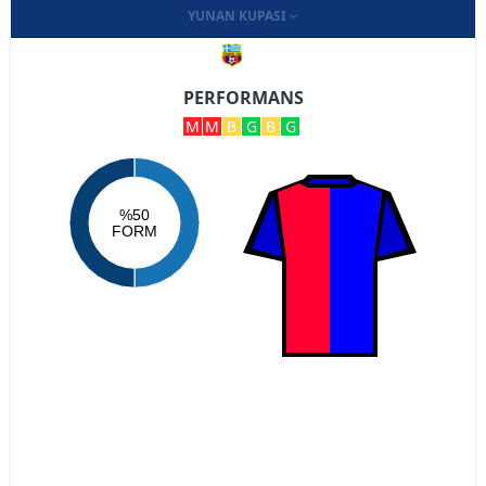
YUNAN KUPASI
PERFORMANS
M
M
B
G
B
G
%50
FORM