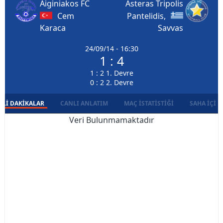
Aiginiakos FC
Asteras Tripolis
Cem
Pantelidis,
Karaca
Savvas
24/09/14 - 16:30
1 : 4
1 : 2 1. Devre
0 : 2 2. Devre
LI DAKIKALAR
CANLI ANLATIM
MAÇ İSTATISTIĞI
SAHA İÇI D
Veri Bulunmamaktadır