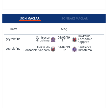
SON MAÇLAR
SONRAKI MAÇLAR
Hafta
Maç
Hokkaido
Sanfrecce
08/09/19
çeyrek final
Consadole
Hiroshima
1:1
Sapporo
Hokkaido
04/09/19
Sanfrecce
çeyrek final
Consadole Sapporo
3:2
Hiroshima