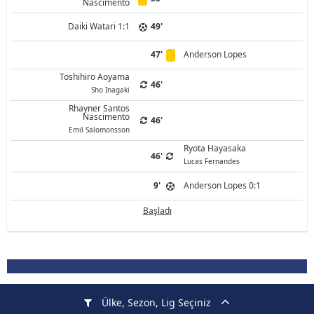
Nascimento
Daiki Watari 1:1
49'
47'
Anderson Lopes
Toshihiro Aoyama
46'
Sho Inagaki
Rhayner Santos
Nascimento
46'
Emil Salomonsson
Ryota Hayasaka
46'
Lucas Fernandes
9'
Anderson Lopes 0:1
Başladı
Ülke, Sezon, Lig Seçiniz