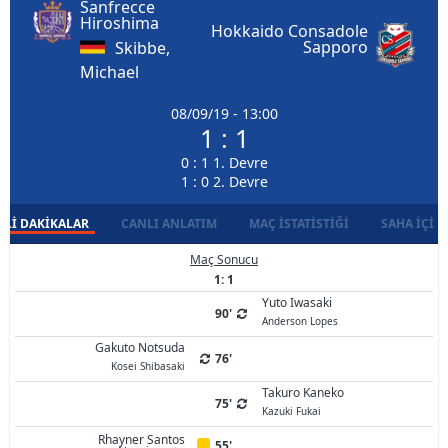
Sanfrecce
Hiroshima
Hokkaido Consadole
Sapporo
Skibbe,
Michael
08/09/19 - 13:00
1 : 1
0 : 1 1. Devre
1 : 0 2. Devre
LI DAKIKALAR
CANLI ANLATIM
MAÇ İSTATISTIĞI
SAHA İÇI D
Maç Sonucu
1: 1
Yuto Iwasaki
90'
Anderson Lopes
Gakuto Notsuda
76'
Kosei Shibasaki
Takuro Kaneko
75'
Kazuki Fukai
Rhayner Santos
55'