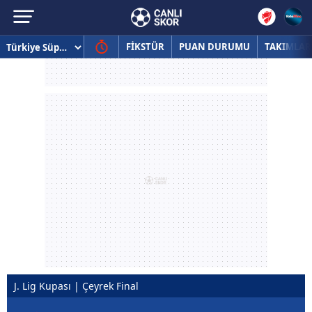
FİKSTÜR
PUAN DURUMU
TAKIMLAR
J. Lig Kupası | Çeyrek Final