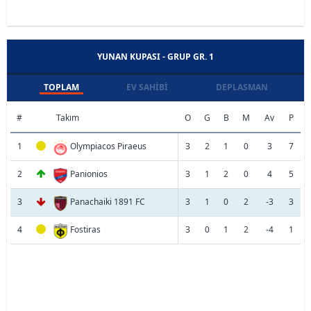
YUNAN KUPASI - GRUP GR. 1
TOPLAM
EV SAHIBI
DEPLASMAN
#
Takım
O
G
B
M
Av
P
1
Olympiacos Piraeus
3
2
1
0
3
7
2
Panionios
3
1
2
0
4
5
3
Panachaiki 1891 FC
3
1
0
2
-3
3
4
Fostiras
3
0
1
2
-4
1