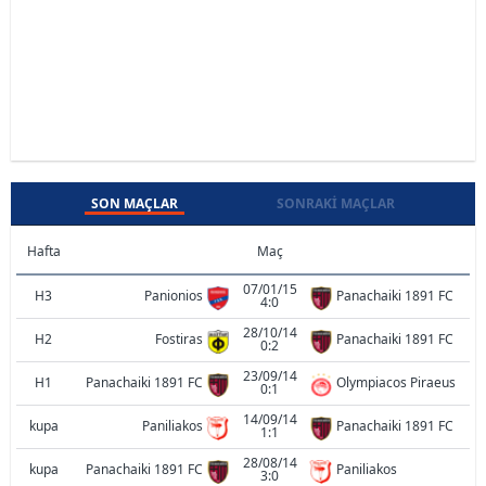
SON MAÇLAR
SONRAKI MAÇLAR
Hafta
Maç
07/01/15
H3
Panionios
Panachaiki 1891 FC
4:0
28/10/14
H2
Fostiras
Panachaiki 1891 FC
0:2
23/09/14
H1
Panachaiki 1891 FC
Olympiacos Piraeus
0:1
14/09/14
kupa
Paniliakos
Panachaiki 1891 FC
1:1
28/08/14
kupa
Panachaiki 1891 FC
Paniliakos
3:0