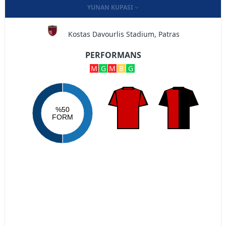
YUNAN KUPASI
Kostas Davourlis Stadium, Patras
PERFORMANS
M
G
M
B
G
%50
FORM