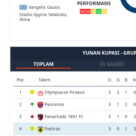
PERFORMANS
Vangelis Goutis
M
M
B
G
B
Stadio Spyros Yalabidis,
Atina
YUNAN KUPASI - GRUP
TOPLAM
EV SAHIBI
Poz
Takım
O
G
B
1
Olympiacos Piraeus
3
2
1
0
2
Panionios
3
1
2
0
3
Panachaiki 1891 FC
3
1
0
2
4
Fostiras
3
0
1
2