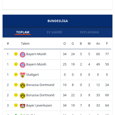
BUNDESLIGA
TOPLAM
EV SAHIBI
DEPLASMAN
#
Takım
O
G
B
M
Av
P
1
Bayern Münih
34
24
5
5
60
77
1
Bayern Münih
25
19
2
4
49
59
1
Stuttgart
0
0
0
0
0
0
2
Borussia Dortmund
10
8
0
2
12
24
2
Borussia Dortmund
34
22
3
9
33
69
3
Bayer Leverkusen
34
19
7
8
33
64