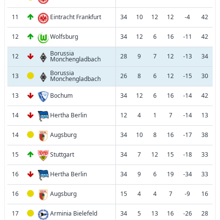
11
Eintracht Frankfurt
34
10
12
12
-4
42
12
Wolfsburg
34
12
6
16
-11
42
Borussia
12
28
9
7
12
-13
34
Monchengladbach
Borussia
13
26
8
6
12
-15
30
Monchengladbach
13
Bochum
34
12
6
16
-14
42
14
Hertha Berlin
12
4
1
7
-14
13
14
Augsburg
34
10
8
16
-17
38
15
Stuttgart
34
7
12
15
-18
33
16
Hertha Berlin
34
9
6
19
-34
33
16
Augsburg
15
4
4
7
-9
16
17
Arminia Bielefeld
34
5
13
16
-26
28