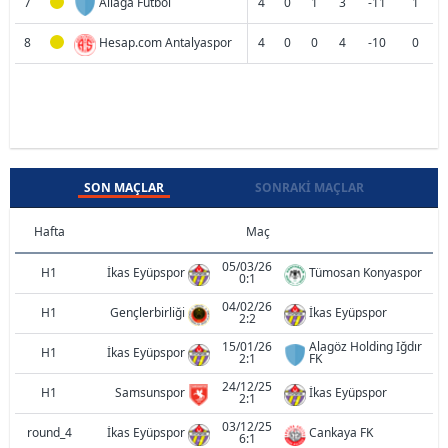
7
Aliaga Futbol
4
0
1
3
-11
1
8
Hesap.com Antalyaspor
4
0
0
4
-10
0
SON MAÇLAR
SONRAKI MAÇLAR
Hafta
Maç
05/03/26
H1
İkas Eyüpspor
Tümosan Konyaspor
0:1
04/02/26
H1
Gençlerbirliği
İkas Eyüpspor
2:2
15/01/26
Alagöz Holding Iğdır
H1
İkas Eyüpspor
2:1
FK
24/12/25
H1
Samsunspor
İkas Eyüpspor
2:1
03/12/25
round_4
İkas Eyüpspor
Cankaya FK
6:1