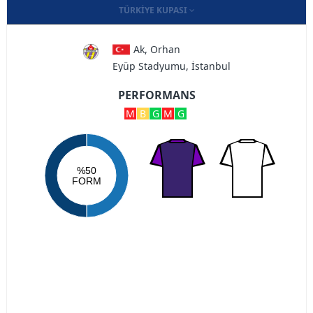
TÜRKIYE KUPASI
Ak, Orhan
Eyüp Stadyumu, İstanbul
PERFORMANS
M
B
G
M
G
%50
FORM