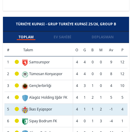
TÜRKIYE KUPASI - GRUP TURKIYE KUPASI 25/26, GROUP B
TOPLAM
EV SAHIBI
DEPLASMAN
#
Takım
O
G
B
M
Av
P
1
Samsunspor
4
4
0
0
9
12
2
Tümosan Konyaspor
4
4
0
0
8
12
3
Gençlerbirliği
4
3
1
0
4
10
4
Alagöz Holding Iğdır FK
4
1
2
1
5
5
5
İkas Eyüpspor
4
1
1
2
-1
4
6
Sipay Bodrum FK
4
0
1
3
-4
1