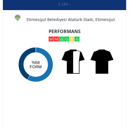
2. LIG
Etimesgut Belediyesi Atatürk Stadı, Etimesgut
PERFORMANS
M
M
G
G
B
G
%58
FORM