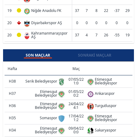
19
Niğde Anadolu FK
37
7
8
22
-37
29
20
Diyarbakırspor AŞ
0
0
0
0
0
0
Kahramanmaraşspor
20
37
4
7
26
-55
19
AŞ
SON MAÇLAR
SONRAKI MAÇLAR
Hafta
Maç
07/05/22
Etimesgut
H38
Serik Belediyespor
1:0
Belediyespor
Etimesgut
01/05/22
H37
Ankaraspor
Belediyespor
0:2
Etimesgut
24/04/22
H36
Turgutluspor
Belediyespor
4:1
17/04/22
Etimesgut
H35
Somaspor
1:2
Belediyespor
Etimesgut
09/04/22
H34
Sakaryaspor
Belediyespor
0:0