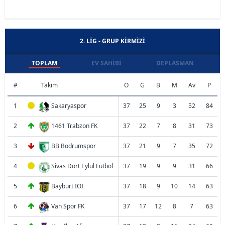
2. LIG - GRUP KIRMIZI
TOPLAM
EV SAHIBI
DEPLASMAN
#
Takım
O
G
B
M
Av
P
1
Sakaryaspor
37
25
9
3
52
84
2
1461 Trabzon FK
37
22
7
8
31
73
3
BB Bodrumspor
37
21
9
7
35
72
4
Sivas Dort Eylul Futbol
37
19
9
9
31
66
5
Bayburt İÖİ
37
18
9
10
14
63
6
Van Spor FK
37
17
12
8
7
63