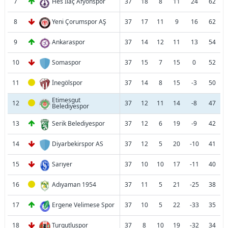
7
Hes İlaç Afyonspor
37
18
8
11
24
62
8
Yeni Çorumspor AŞ
37
17
11
9
16
62
9
Ankaraspor
37
14
12
11
13
54
10
Somaspor
37
15
7
15
0
52
11
İnegölspor
37
14
8
15
-3
50
Etimesgut
12
37
12
11
14
-8
47
Belediyespor
13
Serik Belediyespor
37
12
6
19
-9
42
14
Diyarbekirspor AS
37
12
5
20
-10
41
15
Sarıyer
37
10
10
17
-11
40
16
Adıyaman 1954
37
11
5
21
-25
38
17
Ergene Velimese Spor
37
10
5
22
-33
35
18
Turgutluspor
37
8
10
19
-32
34