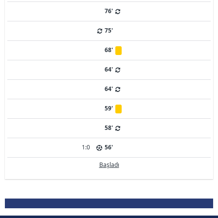
76'
75'
68'
64'
64'
59'
58'
1:0
56'
Başladı