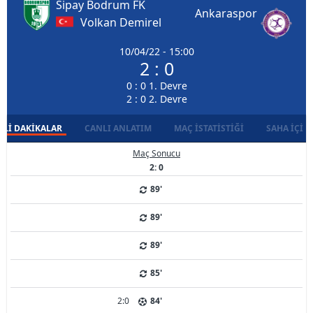
Sipay Bodrum FK
Ankaraspor
Volkan Demirel
10/04/22 - 15:00
2 : 0
0 : 0 1. Devre
2 : 0 2. Devre
LI DAKIKALAR
CANLI ANLATIM
MAÇ İSTATISTIĞI
SAHA İÇI D
Maç Sonucu
2: 0
89'
89'
89'
85'
2:0
84'