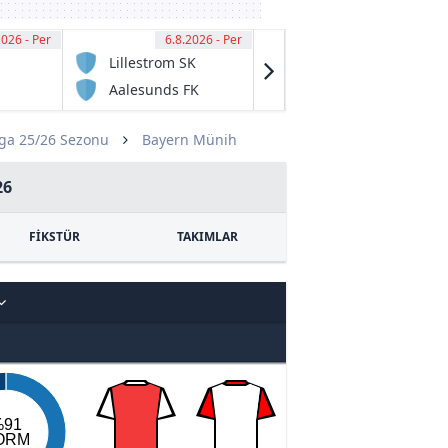
2026 - Per
00
6.8.2026 - Per
15:30
6.8.2026 - Per
15:45
Lillestrom SK
Ferroviario de
Maputo
Aalesunds FK
Baia de
Pemba FC
ga 25/26 Sezonu
Bayern Münih
26
FİKSTÜR
TAKIMLAR
%91
ORM