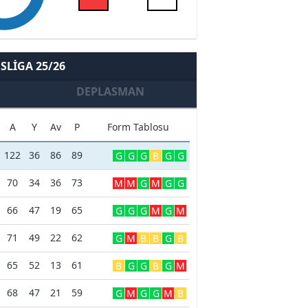
SLIGA 25/26
DEPLASMAN
A
Y
Av
P
Form Tablosu
122
36
86
89
G
G
G
B
G
G
70
34
36
73
M
M
G
M
G
G
66
47
19
65
G
G
G
M
G
M
71
49
22
62
G
M
B
B
G
B
65
52
13
61
B
G
G
B
G
M
68
47
21
59
G
M
G
G
M
B