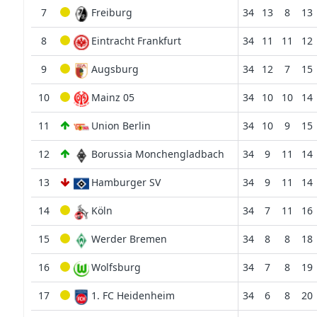
7
Freiburg
34
13
8
13
8
Eintracht Frankfurt
34
11
11
12
9
Augsburg
34
12
7
15
10
Mainz 05
34
10
10
14
11
Union Berlin
34
10
9
15
12
Borussia Monchengladbach
34
9
11
14
13
Hamburger SV
34
9
11
14
14
Köln
34
7
11
16
15
Werder Bremen
34
8
8
18
16
Wolfsburg
34
7
8
19
17
1. FC Heidenheim
34
6
8
20