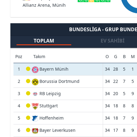
Allianz Arena, Münih
BUNDESLIGA - GRUP BUNDE
TOPLAM
EV SAHIBI
Poz
Takım
O
G
B
M
1
Bayern Münih
34
28
5
1
2
Borussia Dortmund
34
22
7
5
3
RB Leipzig
34
20
5
9
4
Stuttgart
34
18
8
8
5
Hoffenheim
34
18
7
9
6
Bayer Leverkusen
34
17
8
9