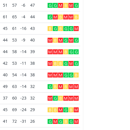
51
57
-6
47
G
G
M
B
M
G
61
65
-4
44
G
M
B
M
M
B
45
61
-16
43
B
G
B
G
G
M
44
53
-9
40
M
B
M
G
M
G
44
58
-14
39
M
M
M
B
G
G
42
53
-11
38
M
B
B
G
M
G
40
54
-14
38
M
M
M
G
G
B
49
63
-14
32
G
B
M
B
M
M
37
60
-23
32
M
G
B
M
M
M
45
69
-24
29
B
B
M
G
B
M
41
72
-31
26
G
M
G
B
G
M