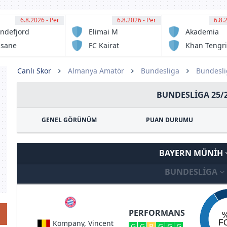
6.8.2026 - Per
15:00
6.8.2026 - Per
15:00
6.8.
15:
ndefjord
Elimai M
Akademia
tball
Ontustyk
asane
FC Kairat
Khan Tengri
otball
Almaty
FC
Reserve
Canlı Skor
Almanya Amatör
Bundesliga
Bundesli
BUNDESLIGA 25/
GENEL GÖRÜNÜM
PUAN DURUMU
BAYERN MÜNIH
BUNDESLIGA
PERFORMANS
Kompany, Vincent
F
G
G
B
G
G
G