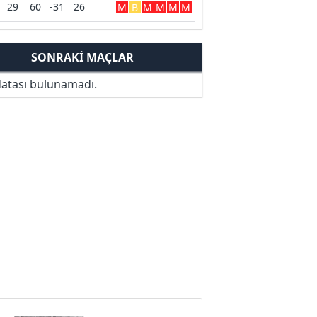
29
60
-31
26
M
B
M
M
M
M
SONRAKI MAÇLAR
atası bulunamadı.