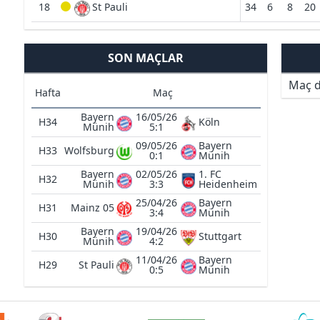
18
St Pauli
34
6
8
20
SON MAÇLAR
Maç d
Hafta
Maç
Bayern
16/05/26
H34
Köln
Münih
5:1
09/05/26
Bayern
H33
Wolfsburg
0:1
Münih
Bayern
02/05/26
1. FC
H32
Münih
3:3
Heidenheim
25/04/26
Bayern
H31
Mainz 05
3:4
Münih
Bayern
19/04/26
H30
Stuttgart
Münih
4:2
11/04/26
Bayern
H29
St Pauli
0:5
Münih