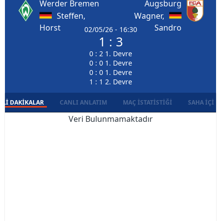
Werder Bremen
Augsburg
Steffen,
Wagner,
Horst
Sandro
02/05/26 - 16:30
1 : 3
0 : 2 1. Devre
0 : 0 1. Devre
0 : 0 1. Devre
1 : 1 2. Devre
LI DAKIKALAR
CANLI ANLATIM
MAÇ İSTATISTIĞI
SAHA İÇI D
Veri Bulunmamaktadır