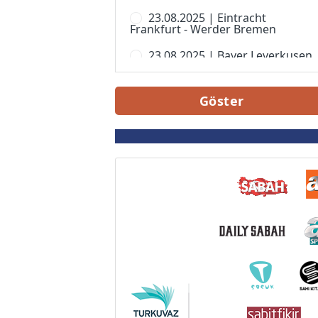
Bundesliga 19/20
Hollanda
23.08.2025 | Eintracht
Bundesliga 18/19
Frankfurt - Werder Bremen
Belçika
Bundesliga 17/18
23.08.2025 | Bayer Leverkusen
Portekiz
- Hoffenheim
Bundesliga 16/17
Rusya
23.08.2025 | 1. FC Heidenheim
Göster
- Wolfsburg
Bundesliga 15/16
İskoçya
23.08.2025 | St Pauli - Borussia
Bundesliga 14/15
Suudi Arabistan
Dortmund
Bundesliga 13/14
ABD
24.08.2025 | Mainz 05 - Köln
Bundesliga 12/13
Almanya Amatör
24.08.2025 | Borussia
Monchengladbach - Hamburger
Bundesliga 11/12
Andorra
SV
Bundesliga 10/11
Angola
29.08.2025 | Hamburger SV -
St Pauli
Bundesliga 09/10
Antigua Barbuda
30.08.2025 | Stuttgart -
Bundesliga 08/09
Borussia Monchengladbach
Arjantin
Bundesliga 07/08