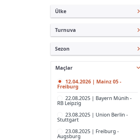
Ülke
Turnuva
Almanya Amatör
Bundesliga
Sezon
Türkiye
DFB Pokal
Bundesliga 25/26
Uluslararası
2. Bundesliga
Maçlar
Bundesliga 26/27
Uluslararası Kulüpler
3. Lig
12.04.2026 | Mainz 05 -
Bundesliga 24/25
Turkiye
Freiburg
Süper Kupa
Bundesliga 23/24
İngiltere
22.08.2025 | Bayern Münih -
Telekom Kupası
RB Leipzig
Bundesliga 22/23
İspanya
23.08.2025 | Union Berlin -
Bundesliga 21/22
Fransa
Stuttgart
Bundesliga 20/21
İtalya
23.08.2025 | Freiburg -
Augsburg