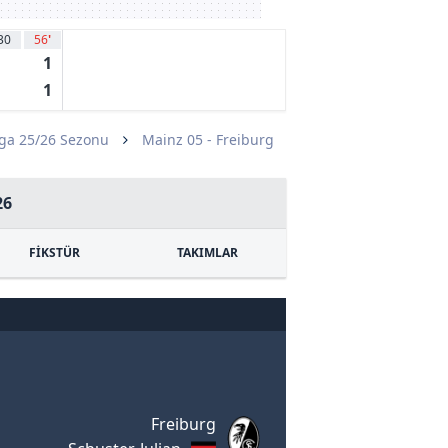
30
56
'
1
1
ga 25/26 Sezonu
Mainz 05 - Freiburg
26
FİKSTÜR
TAKIMLAR
Freiburg