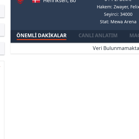
Henriksen, Bo
Hakem: Zwayer, Feli
Seyirci: 34000
Stat: Mewa Arena
ÖNEMLI DAKIKALAR
CANLI ANLATIM
MAÇ
Veri Bulunmamakta