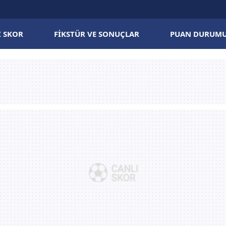
I SKOR
FIKSTÜR VE SONUÇLAR
PUAN DURUM