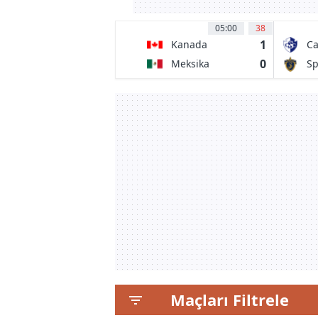
05:00
38
1
Kanada
Ca
0
Meksika
Sp
Maçları Filtrele