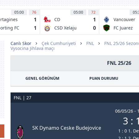
05:00
76
05:00
72
05:
1
1
rtagines
CD
Vancouver
Malacateco
Whitecaps 
1
0
orting FC
CSD Xelaju
FC Juarez
MC
Canlı Skor
Çek Cumhuriyeti
FNL
FNL 25/26 Sezon
Vysocina Jihlava maçı
FNL 25/26
GENEL GÖRÜNÜM
PUAN DURUMU
FNL | 27
06/05/26 - 
3 : 
SK Dynamo Ceske Budejovice
1 : 0 1. D
2 : 1 2. D