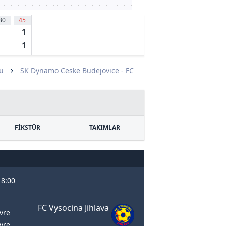
30
45
1
FC
1
u
SK Dynamo Ceske Budejovice - FC
FİKSTÜR
TAKIMLAR
18:00
1
FC Vysocina Jihlava
evre
evre