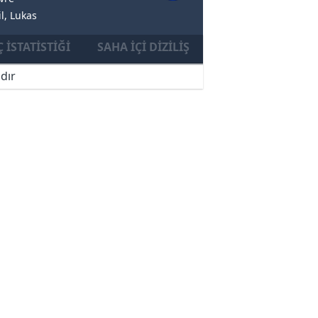
l, Lukas
 İSTATISTIĞI
SAHA İÇI DIZILIŞ
dır