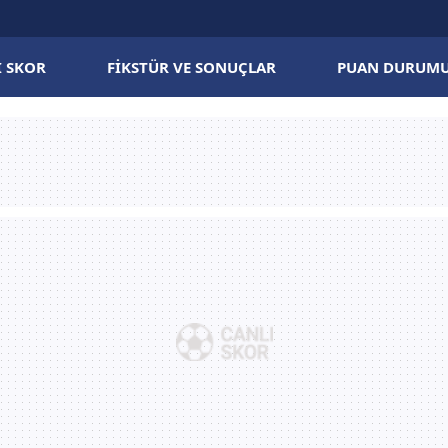
I SKOR
FIKSTÜR VE SONUÇLAR
PUAN DURUM