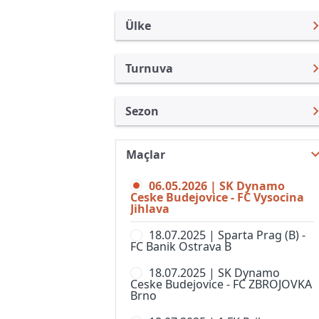
Ülke
Turnuva
Çek Cumhuriyeti
FNL
Sezon
Türkiye
1. Lig, Kadınlar
FNL 25/26
Uluslararası
1st Division
Maçlar
FNL 26/27
Uluslararası Kulüpler
2. Liga, Women
06.05.2026 | SK Dynamo
FNL 24/25
Turkiye
Ceske Budejovice - FC Vysocina
CFL
Jihlava
FNL 23/24
İngiltere
Divize A
18.07.2025 | Sparta Prag (B) -
FNL 22/23
İspanya
FC Banik Ostrava B
Divize B
FNL 21/22
Almanya Amatör
18.07.2025 | SK Dynamo
Divize C
Ceske Budejovice - FC ZBROJOVKA
FNL 20/21
Brno
Fransa
Divize D