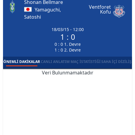
Shonan Bellmare
Ventforet
Yamaguchi,
Kofu
Satoshi
18/03/15 - 12:00
1 : 0
0 : 0 1. Devre
1 : 0 2. Devre
ÖNEMLI DAKIKALAR
CANLI ANLATIM
MAÇ İSTATISTIĞI
SAHA İÇI DIZILIŞ
Veri Bulunmamaktadır