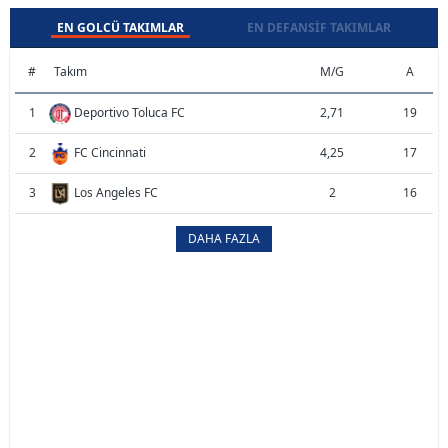
EN GOLCÜ TAKIMLAR
EN DEFANSIF TAKIMLAR
#
Takım
M/G
A
1
Deportivo Toluca FC
2,71
19
2
FC Cincinnati
4,25
17
3
Los Angeles FC
2
16
DAHA FAZLA