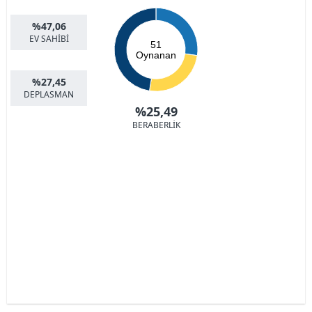
%47,06
EV SAHİBİ
51
Oynanan
%27,45
DEPLASMAN
%25,49
BERABERLİK