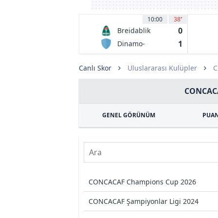
10:00
38
'
0
Breidablik
Kopavogur
1
Dinamo-
BGUFK Minsk
Canlı Skor
Uluslararası Kulüpler
C
CONCACA
GENEL GÖRÜNÜM
PUA
CONCACAF Champions Cup 2026
CONCACAF Şampiyonlar Ligi 2024