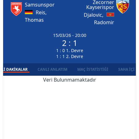
Zecorner
Samsunspor
Kayserispor
Reis,
Djalovic,
Thomas
Radomir
15/03/26 - 20:00
2 : 1
1 : 0 1. Devre
1 : 1 2. Devre
LI DAKIKALAR
CANLI ANLATIM
MAÇ İSTATISTIĞI
SAHA İÇI D
Veri Bulunmamaktadır