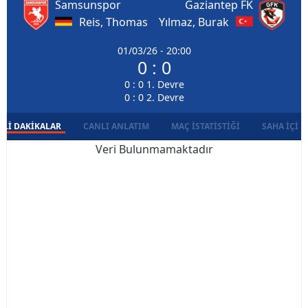
Samsunspor
Gaziantep FK
Reis, Thomas
Yılmaz, Burak
01/03/26 - 20:00
0 : 0
0 : 0 1. Devre
0 : 0 2. Devre
LI DAKIKALAR
CANLI ANLATIM
MAÇ İSTATISTIĞI
SAHA İÇI D
Veri Bulunmamaktadır