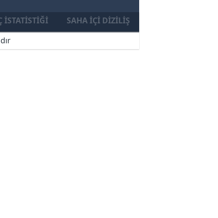
 İSTATISTIĞI
SAHA İÇI DIZILIŞ
dır