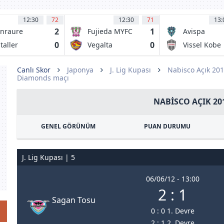
12:30
72
12:30
71
13:
2
1
nraure
Fujieda MYFC
Avispa
chinohe FC
Fukuoka
0
0
taller
Vegalta
Vissel Kobe
oyama
Sendai
Canlı Skor
Japonya
J. Lig Kupası
Nabisco Açık 20
Diamonds maçı
NABISCO AÇIK 20
GENEL GÖRÜNÜM
PUAN DURUMU
J. Lig Kupası | 5
06/06/12 - 13:00
2 : 1
Sagan Tosu
0 : 0 1. Devre
2 : 1 2. Devre