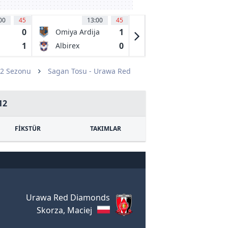
00
45
13:00
45
13:00
45
0
1
1
Omiya Ardija
Jubilo Iwata
1
0
0
Albirex
Blaublitz
Niigata
Akita
12 Sezonu
Sagan Tosu - Urawa Red
12
FİKSTÜR
TAKIMLAR
Urawa Red Diamonds
Skorza, Maciej