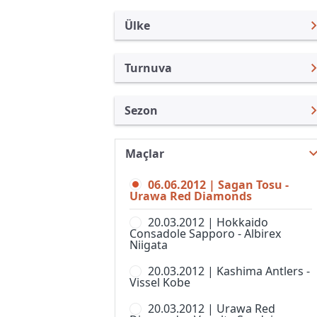
Ülke
Turnuva
Japonya
J. Lig Kupası
Sezon
Türkiye
Emperor Kupası
Nabisco Açık 2012
Uluslararası
J.Lig 2
Maçlar
J. Lig Kupası 2026
Uluslararası Kulüpler
J.Lig 3
06.06.2012 | Sagan Tosu -
J. Lig Kupası 2025
Turkiye
Urawa Red Diamonds
J.Ligi
J. Lig Kupası 2024
İngiltere
20.03.2012 | Hokkaido
Japonya Futbol Ligi
Consadole Sapporo - Albirex
J. Lig Kupası 2023
İspanya
Niigata
J-Ligi Yeni Yıl Kupası
J. Lig Kupası 2022
Almanya Amatör
20.03.2012 | Kashima Antlers -
Nadeshiko Ligi, 1. Lig, Kadınlar
Vissel Kobe
J. Lig Kupası 2021
Fransa
Süper Kupa
20.03.2012 | Urawa Red