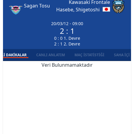
Kawasaki Frontale
Sagan Tosu
Hasebe, Shigetoshi
20/03/12 - 09:00
2 : 1
0 : 0 1. Devre
2 : 1 2. Devre
LI DAKIKALAR
CANLI ANLATIM
MAÇ İSTATISTIĞI
SAHA İÇI D
Veri Bulunmamaktadır