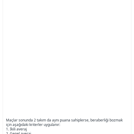
Maçlar sonunda 2 takım da aynı puana sahiplerse, beraberliği bozmak
için aşağıdaki kriterler uygulanır:
1. İkili averaj
2. Genel averaj