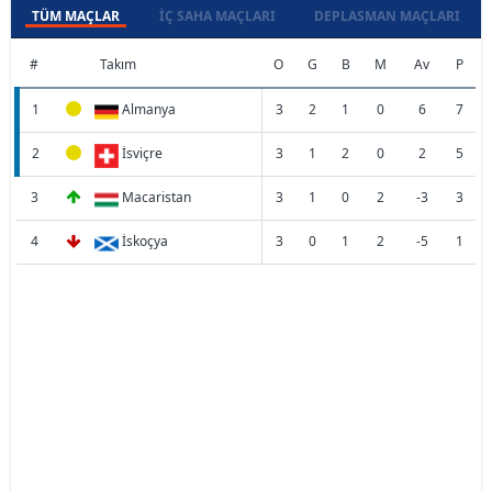
TÜM MAÇLAR
İÇ SAHA MAÇLARI
DEPLASMAN MAÇLARI
#
Takım
O
G
B
M
Av
P
1
Almanya
3
2
1
0
6
7
2
İsviçre
3
1
2
0
2
5
3
Macaristan
3
1
0
2
-3
3
4
İskoçya
3
0
1
2
-5
1