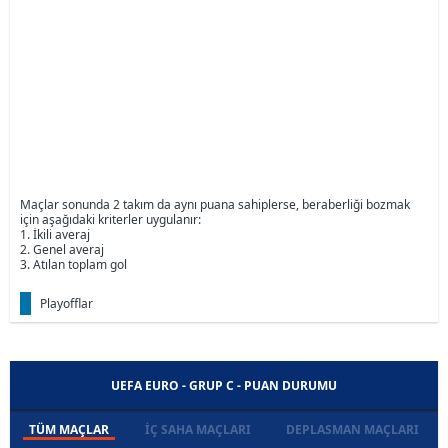
Maçlar sonunda 2 takım da aynı puana sahiplerse, beraberliği bozmak
için aşağıdaki kriterler uygulanır:
1. İkili averaj
2. Genel averaj
3. Atılan toplam gol
Playofflar
UEFA EURO - GRUP C - PUAN DURUMU
TÜM MAÇLAR
İÇ SAHA MAÇLARI
DEPLASMAN MAÇLARI