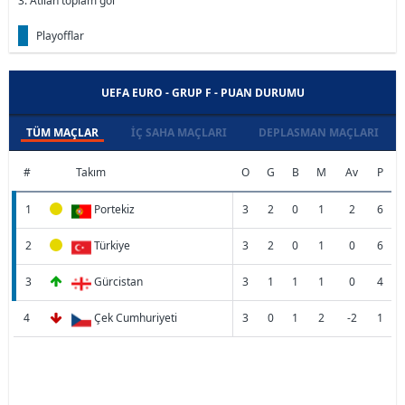
3. Atılan toplam gol
Playofflar
UEFA EURO - GRUP F - PUAN DURUMU
TÜM MAÇLAR
İÇ SAHA MAÇLARI
DEPLASMAN MAÇLARI
#
Takım
O
G
B
M
Av
P
1
Portekiz
3
2
0
1
2
6
2
Türkiye
3
2
0
1
0
6
3
Gürcistan
3
1
1
1
0
4
4
Çek Cumhuriyeti
3
0
1
2
-2
1