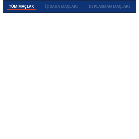
TÜM MAÇLAR
İÇ SAHA MAÇLARI
DEPLASMAN MAÇLARI