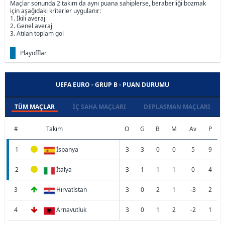
Maçlar sonunda 2 takım da aynı puana sahiplerse, beraberliği bozmak
için aşağıdaki kriterler uygulanır:
1. İkili averaj
2. Genel averaj
3. Atılan toplam gol
Playofflar
UEFA EURO - GRUP B - PUAN DURUMU
TÜM MAÇLAR
İÇ SAHA MAÇLARI
DEPLASMAN MAÇLARI
#
Takım
O
G
B
M
Av
P
1
İspanya
3
3
0
0
5
9
2
İtalya
3
1
1
1
0
4
3
Hırvatístan
3
0
2
1
-3
2
4
Arnavutluk
3
0
1
2
-2
1