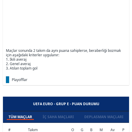
Maçlar sonunda 2 takım da aynı puana sahiplerse, beraberliği bozmak
için aşağıdaki kriterler uygulanır:
1. İkili averaj
2. Genel averaj
3. Atılan toplam gol
Playofflar
UEFA EURO - GRUP E - PUAN DURUMU
TÜM MAÇLAR
İÇ SAHA MAÇLARI
DEPLASMAN MAÇLARI
#
Takım
O
G
B
M
Av
P