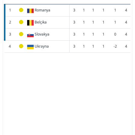
1
Romanya
3
1
1
1
1
4
2
Belçika
3
1
1
1
1
4
3
Slovakya
3
1
1
1
0
4
4
Ukrayna
3
1
1
1
-2
4