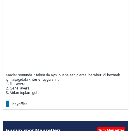
Maçlar sonunda 2 takım da aynı puana sahiplerse, beraberliği bozmak
için aşağıdaki kriterler uygulanır:
1. İkili averaj
2. Genel averaj
3. Atılan toplam gol
Playofflar
Günün Spor Manşetleri
Tüm Manşetler