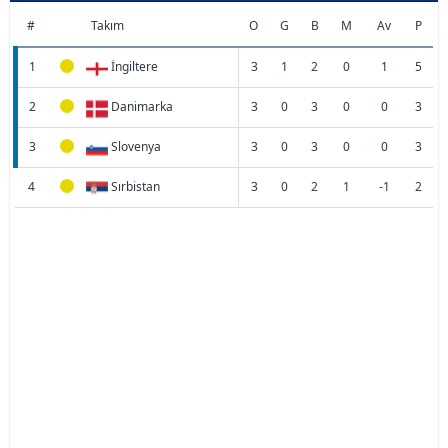
#
Takım
O
G
B
M
Av
P
1
İngiltere
3
1
2
0
1
5
2
Danimarka
3
0
3
0
0
3
3
Slovenya
3
0
3
0
0
3
4
Sırbistan
3
0
2
1
-1
2