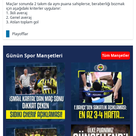
Maçlar sonunda 2 takım da aynı puana sahiplerse, beraberliği bozmak
için aşağıdaki kriterler uygulanır:
1. İkili averaj
2. Genel averaj
3. Atılan toplam gol
Playofflar
Günün Spor Manşetleri
Tüm Manşetler