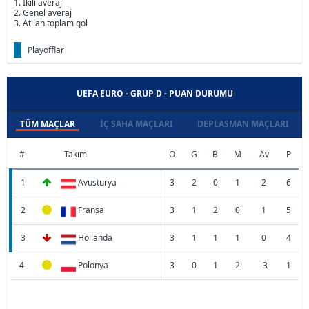
1. İkili averaj
2. Genel averaj
3. Atılan toplam gol
Playofflar
UEFA EURO - GRUP D - PUAN DURUMU
TÜM MAÇLAR
İÇ SAHA MAÇLARI
DEPLASMAN MAÇLARI
#
Takım
O
G
B
M
Av
P
1
Avusturya
3
2
0
1
2
6
2
Fransa
3
1
2
0
1
5
3
Hollanda
3
1
1
1
0
4
4
Polonya
3
0
1
2
-3
1