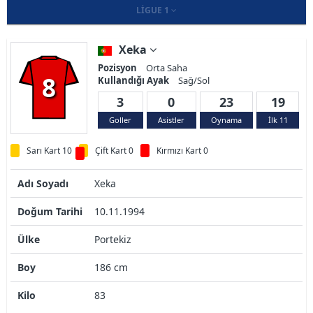
LIGUE 1
Xeka
Pozisyon
Orta Saha
8
Kullandığı Ayak
Sağ/Sol
3
0
23
19
Goller
Asistler
Oynama
İlk 11
Sarı Kart 10
Çift Kart 0
Kırmızı Kart 0
Adı Soyadı
Xeka
Doğum Tarihi
10.11.1994
Ülke
Portekiz
Boy
186 cm
Kilo
83