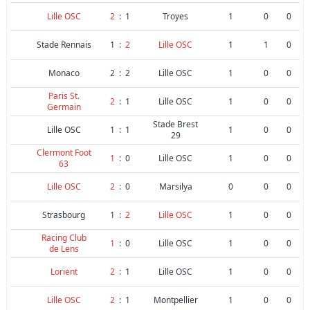
Lille OSC
2
:
1
Troyes
1
0
0
Stade Rennais
1
:
2
Lille OSC
1
1
0
Monaco
2
:
2
Lille OSC
1
0
0
Paris St.
2
:
1
Lille OSC
1
0
0
Germain
Stade Brest
Lille OSC
1
:
1
1
0
0
29
Clermont Foot
1
:
0
Lille OSC
1
0
0
63
Lille OSC
2
:
0
Marsilya
0
0
0
Strasbourg
1
:
2
Lille OSC
1
0
0
Racing Club
1
:
0
Lille OSC
1
0
0
de Lens
Lorient
2
:
1
Lille OSC
1
0
0
Lille OSC
2
:
1
Montpellier
1
0
0