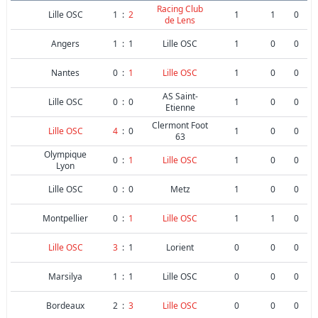
Racing Club
Lille OSC
1
:
2
1
1
0
de Lens
Angers
1
:
1
Lille OSC
1
0
0
Nantes
0
:
1
Lille OSC
1
0
0
AS Saint-
Lille OSC
0
:
0
1
0
0
Etienne
Clermont Foot
Lille OSC
4
:
0
1
0
0
63
Olympique
0
:
1
Lille OSC
1
0
0
Lyon
Lille OSC
0
:
0
Metz
1
0
0
Montpellier
0
:
1
Lille OSC
1
1
0
Lille OSC
3
:
1
Lorient
0
0
0
Marsilya
1
:
1
Lille OSC
0
0
0
Bordeaux
2
:
3
Lille OSC
0
0
0