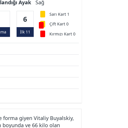
landığı Ayak
Sağ
Sarı Kart 1
6
6
Çift Kart 0
ama
İlk 11
Kırmızı Kart 0
forma giyen Vitaliy Buyalskiy,
m boyunda ve 66 kilo olan