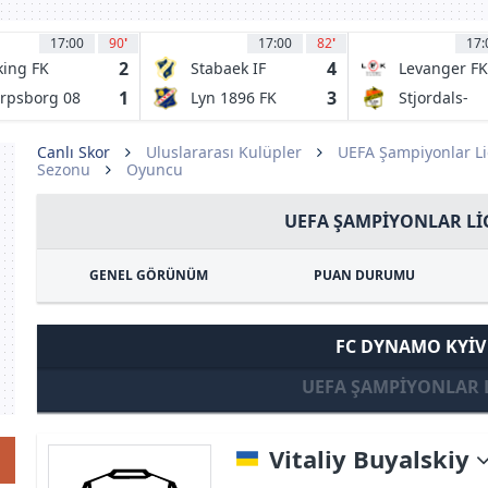
17:00
90
'
17:00
82
'
17:
2
4
king FK
Stabaek IF
Levanger FK
1
3
rpsborg 08
Lyn 1896 FK
Stjordals-
Blink
Canlı Skor
Uluslararası Kulüpler
UEFA Şampiyonlar Li
Sezonu
Oyuncu
UEFA ŞAMPIYONLAR LIG
GENEL GÖRÜNÜM
PUAN DURUMU
FC DYNAMO KYI
UEFA ŞAMPIYONLAR 
Vitaliy Buyalskiy