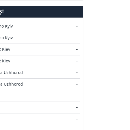
ŞI
o Kyiv
--
o Kyiv
--
 Kiev
--
 Kiev
--
la Uzhhorod
--
la Uzhhorod
--
--
--
--