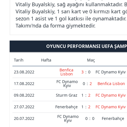
Vitaliy Buyalskiy, sağ ayağını kullanmaktadır. 
Vitaliy Buyalskiy, 1 sarı kart ve 0 kırmızı kart 
sezon 1 asist ve 1 gol katkısı ile oynamaktadır
Takımı'nda da forma giymektedir.
OYUNCU PERFORMANSI UEFA ŞAMPI
Tarih
Hafta
Maç
Benfica
23.08.2022
3
:
0
FC Dynamo Kyiv
Lisbon
FC Dynamo
17.08.2022
0
:
2
Benfica Lisbon
Kyiv
09.08.2022
Sturm Graz
1
:
2
FC Dynamo Kyiv
27.07.2022
Fenerbahçe
1
:
2
FC Dynamo Kyiv
FC Dynamo
20.07.2022
0
:
0
Fenerbahçe
Kyiv