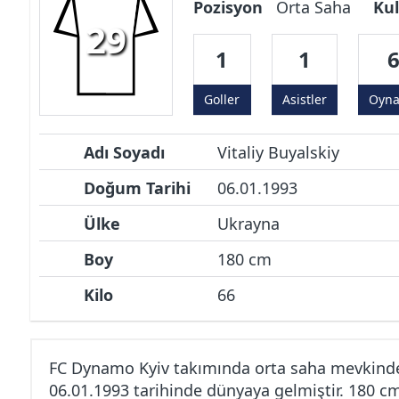
Pozisyon
Orta Saha
Kul
29
1
1
Goller
Asistler
Oyn
Adı Soyadı
Vitaliy Buyalskiy
Doğum Tarihi
06.01.1993
Ülke
Ukrayna
Boy
180 cm
Kilo
66
FC Dynamo Kyiv takımında orta saha mevkinde 
06.01.1993 tarihinde dünyaya gelmiştir. 180 c