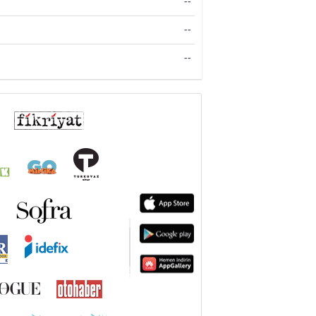
--
--
--