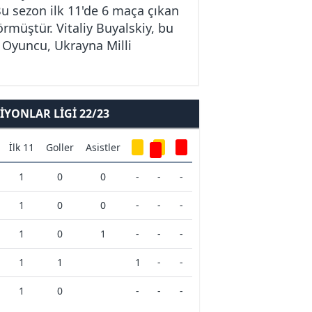
Bu sezon ilk 11'de 6 maça çıkan
görmüştür. Vitaliy Buyalskiy, bu
. Oyuncu, Ukrayna Milli
YONLAR LIGI 22/23
İlk 11
Goller
Asistler
1
0
0
-
-
-
1
0
0
-
-
-
1
0
1
-
-
-
1
1
1
-
-
1
0
-
-
-