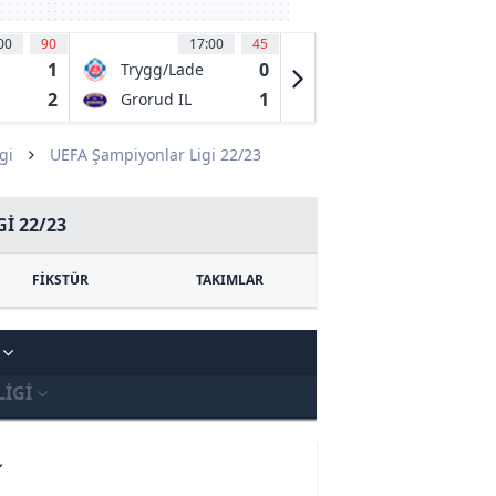
00
90
17:00
45
17:00
90
1
0
1
Trygg/Lade
FC Jarfalla
2
1
4
Grorud IL
IF Karlstad
Fotbol
gi
UEFA Şampiyonlar Ligi 22/23
I 22/23
FİKSTÜR
TAKIMLAR
V
LIGI