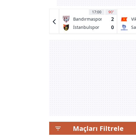
17:00
90
17:00
90
'
1
2
Spartans
Bandırmaspor
Vi
2
0
Edinburgh
İstanbulspor
Sa
City FC
Maçları Filtrele