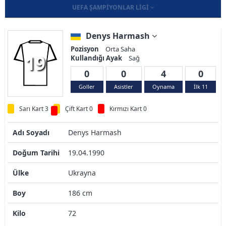
UEFA ŞAMPIYONLAR LIGI
Denys Harmash
Pozisyon
Orta Saha
19
Kullandığı Ayak
Sağ
0
0
4
0
Goller
Asistler
Oynama
İlk 11
Sarı Kart 3
Çift Kart 0
Kırmızı Kart 0
Adı Soyadı
Denys Harmash
Doğum Tarihi
19.04.1990
Ülke
Ukrayna
Boy
186 cm
Kilo
72