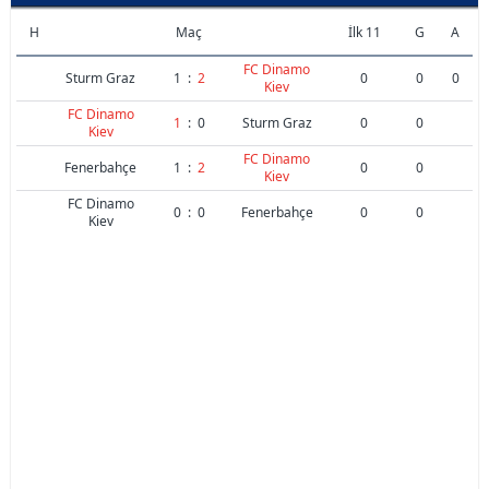
H
Maç
İlk 11
G
A
FC Dinamo
Sturm Graz
1
:
2
0
0
0
Kiev
FC Dinamo
1
:
0
Sturm Graz
0
0
Kiev
FC Dinamo
Fenerbahçe
1
:
2
0
0
Kiev
FC Dinamo
0
:
0
Fenerbahçe
0
0
Kiev