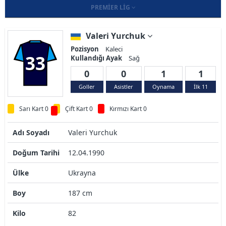
PREMIER LIG
Valeri Yurchuk
Pozisyon
Kaleci
33
Kullandığı Ayak
Sağ
0
0
1
1
Goller
Asistler
Oynama
İlk 11
Sarı Kart 0
Çift Kart 0
Kırmızı Kart 0
Adı Soyadı
Valeri Yurchuk
Doğum Tarihi
12.04.1990
Ülke
Ukrayna
Boy
187 cm
Kilo
82