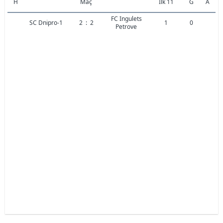
H
Maç
İlk 11
G
A
FC Ingulets
SC Dnipro-1
2
:
2
1
0
Petrove