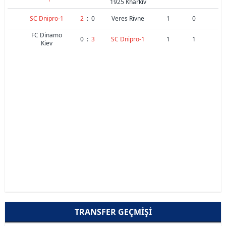
1925 Kharkiv
SC Dnipro-1
2
:
0
Veres Rivne
1
0
FC Dinamo
0
:
3
SC Dnipro-1
1
1
Kiev
TRANSFER GEÇMIŞI