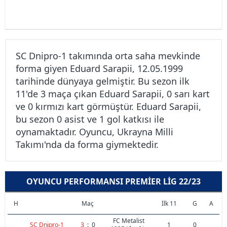
SC Dnipro-1 takımında orta saha mevkinde
forma giyen Eduard Sarapii, 12.05.1999
tarihinde dünyaya gelmiştir. Bu sezon ilk
11'de 3 maça çıkan Eduard Sarapii, 0 sarı kart
ve 0 kırmızı kart görmüştür. Eduard Sarapii,
bu sezon 0 asist ve 1 gol katkısı ile
oynamaktadır. Oyuncu, Ukrayna Milli
Takımı'nda da forma giymektedir.
OYUNCU PERFORMANSI PREMIER LIG 22/23
H
Maç
İlk 11
G
A
FC Metalist
SC Dnipro-1
3
:
0
1
0