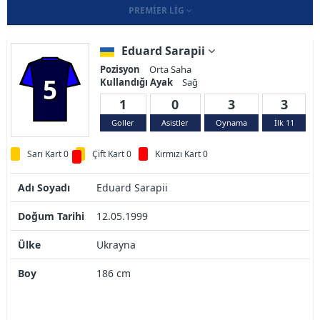
PREMIER LIG
Eduard Sarapii
Pozisyon
Orta Saha
5
Kullandığı Ayak
Sağ
1
0
3
3
Goller
Asistler
Oynama
İlk 11
Sarı Kart 0
Çift Kart 0
Kırmızı Kart 0
Adı Soyadı
Eduard Sarapii
Doğum Tarihi
12.05.1999
Ülke
Ukrayna
Boy
186 cm