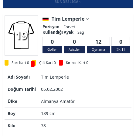
BUNDESLIGA
Tim Lemperle
Pozisyon
Forvet
19
Kullandığı Ayak
Sağ
0
0
12
0
Goller
Asistler
Oynama
İlk 11
Sarı Kart 0
Çift Kart 0
Kırmızı Kart 0
Adı Soyadı
Tim Lemperle
Doğum Tarihi
05.02.2002
Ülke
Almanya Amatör
Boy
189 cm
Kilo
78