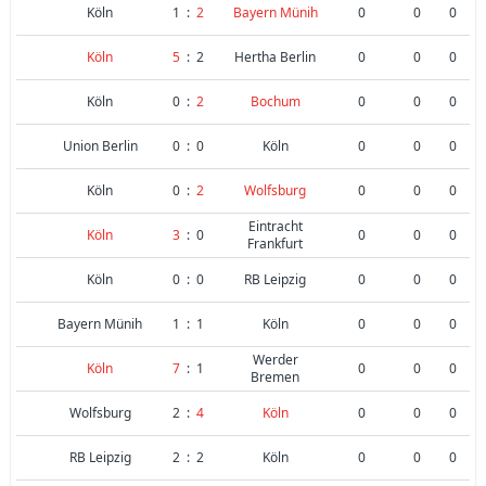
Köln
1
:
2
Bayern Münih
0
0
0
Köln
5
:
2
Hertha Berlin
0
0
0
Köln
0
:
2
Bochum
0
0
0
Union Berlin
0
:
0
Köln
0
0
0
Köln
0
:
2
Wolfsburg
0
0
0
Eintracht
Köln
3
:
0
0
0
0
Frankfurt
Köln
0
:
0
RB Leipzig
0
0
0
Bayern Münih
1
:
1
Köln
0
0
0
Werder
Köln
7
:
1
0
0
0
Bremen
Wolfsburg
2
:
4
Köln
0
0
0
RB Leipzig
2
:
2
Köln
0
0
0