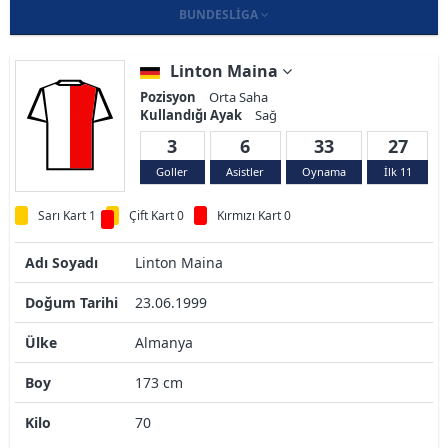
BUNDESLIGA
Linton Maina
Pozisyon
Orta Saha
Kullandığı Ayak
Sağ
3
6
33
27
Goller
Asistler
Oynama
İlk 11
Sarı Kart 1
Çift Kart 0
Kırmızı Kart 0
Adı Soyadı
Linton Maina
Doğum Tarihi
23.06.1999
Ülke
Almanya
Boy
173 cm
Kilo
70