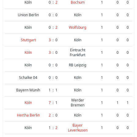
Köln
0
:
2
Bochum
1
0
0
Union Berlin
0
:
0
Köln
1
0
0
Köln
0
:
2
Wolfsburg
1
0
0
Stuttgart
3
:
0
Köln
1
0
0
Eintracht
Köln
3
:
0
1
0
0
Frankfurt
Köln
0
:
0
RB Leipzig
1
0
0
Schalke 04
0
:
0
Köln
1
0
0
Bayern Münih
1
:
1
Köln
1
0
0
Werder
Köln
7
:
1
1
1
1
Bremen
Hertha Berlin
2
:
0
Köln
1
0
0
Bayer
Köln
1
:
2
1
0
0
Leverkusen