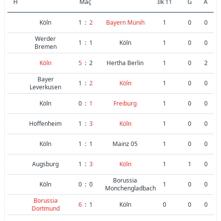
H
Maç
İlk 11
G
A
Köln
1
:
2
Bayern Münih
1
0
0
Werder
1
:
1
Köln
1
0
0
Bremen
Köln
5
:
2
Hertha Berlin
1
0
2
Bayer
1
:
2
Köln
1
0
0
Leverkusen
Köln
0
:
1
Freiburg
1
0
0
Hoffenheim
1
:
3
Köln
1
0
0
Köln
1
:
1
Mainz 05
1
0
0
Augsburg
1
:
3
Köln
1
1
0
Borussia
Köln
0
:
0
1
0
0
Monchengladbach
Borussia
6
:
1
Köln
0
0
0
Dortmund