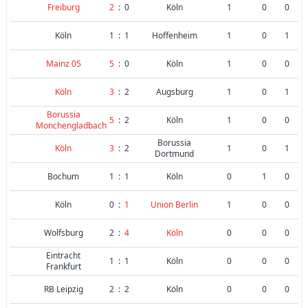
Freiburg
2
:
0
Köln
1
0
0
Köln
1
:
1
Hoffenheim
1
0
1
Mainz 05
5
:
0
Köln
1
0
0
Köln
3
:
2
Augsburg
1
0
1
Borussia
5
:
2
Köln
1
0
0
Monchengladbach
Borussia
Köln
3
:
2
1
0
1
Dortmund
Bochum
1
:
1
Köln
0
1
0
Köln
0
:
1
Union Berlin
1
0
0
Wolfsburg
2
:
4
Köln
0
0
0
Eintracht
1
:
1
Köln
0
0
0
Frankfurt
RB Leipzig
2
:
2
Köln
0
0
0