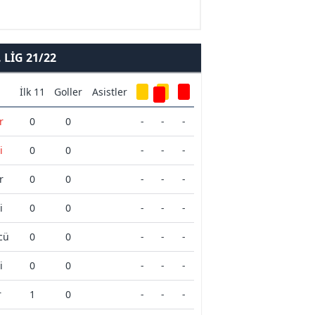
LIG 21/22
İlk 11
Goller
Asistler
r
0
0
-
-
-
i
0
0
-
-
-
r
0
0
-
-
-
i
0
0
-
-
-
cü
0
0
-
-
-
i
0
0
-
-
-
r
1
0
-
-
-