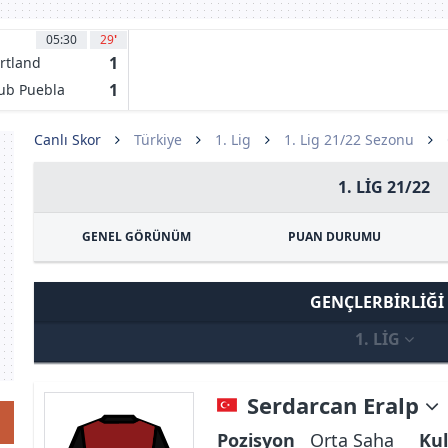
05:30
29
'
1
rtland
mbers
1
ub Puebla
Canlı Skor
Türkiye
1. Lig
1. Lig 21/22 Sezonu
1. LIG 21/22
GENEL GÖRÜNÜM
PUAN DURUMU
GENÇLERBIRLIĞI
1. LIG
Serdarcan Eralp
Pozisyon
Orta Saha
Kul