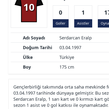
10
0
1
1
Goller
Asistler
Oyn
Adı Soyadı
Serdarcan Eralp
Doğum Tarihi
03.04.1997
Ülke
Türkiye
Boy
175 cm
Gençlerbirliği takımında orta saha mevkinde f
03.04.1997 tarihinde dünyaya gelmiştir. Bu sez
Serdarcan Eralp, 1 sarı kart ve 0 kırmızı kart 
sezon 1 asist ve 0 gol katkısı ile oynamaktadır.