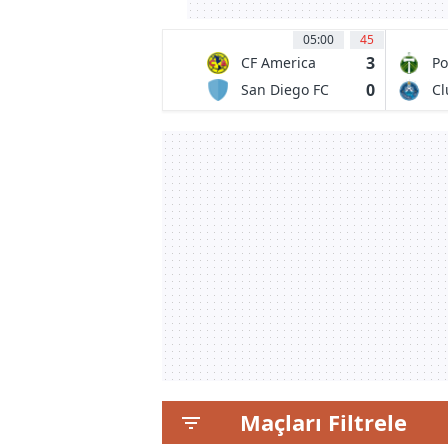
05:00
45
3
CF America
Po
Ti
0
San Diego FC
Cl
Maçları Filtrele