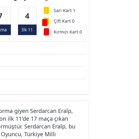
Sarı Kart 1
7
4
Çift Kart 0
ama
İlk 11
Kırmızı Kart 0
orma giyen Serdarcan Eralp,
on ilk 11'de 17 maça çıkan
görmüştür. Serdarcan Eralp, bu
 Oyuncu, Türkiye Milli