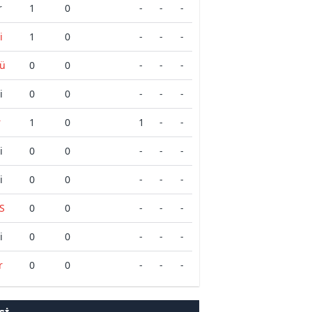
r
1
0
-
-
-
i
1
0
-
-
-
ü
0
0
-
-
-
i
0
0
-
-
-
r
1
0
1
-
-
i
0
0
-
-
-
i
0
0
-
-
-
S
0
0
-
-
-
i
0
0
-
-
-
r
0
0
-
-
-