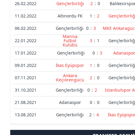
26.02.2022
Gençlerbirliği
2
:
0
Balıkesirspo
11.02.2022
Altınordu FK
1
:
2
Gençlerbirliğ
06.02.2022
Gençlerbirliği
0
:
3
MKE Ankaragüc
Manisa
22.01.2022
Futbol
3
:
1
Gençlerbirliğ
Kulübü
17.01.2022
Gençlerbirliği
0
:
3
Adanaspo
09.01.2022
İkas Eyüpspor
1
:
0
Gençlerbirliğ
Ankara
07.11.2021
2
:
0
Gençlerbirliğ
Keçiörengücü
31.10.2021
Gençlerbirliği
0
:
2
Istanbulspor A
21.08.2021
Adanaspor
0
:
0
Gençlerbirliğ
13.08.2021
Gençlerbirliği
2
:
4
İkas Eyüpspo