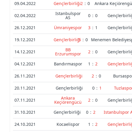
09.04.2022
Gençlerbirliği
2
:
0
Ankara Keçiöreng
Istanbulspor
02.04.2022
0
:
0
Gençlerbirli
AS
26.12.2021
Ümraniyespor
3
:
1
Gençlerbirli
19.12.2021
Gençlerbirliği
5
:
0
Menemen Belediyes
BB
14.12.2021
2
:
0
Gençlerbirli
Erzurumspor
04.12.2021
Bandırmaspor
1
:
2
Gençlerbirli
26.11.2021
Gençlerbirliği
2
:
0
Bursaspo
20.11.2021
Gençlerbirliği
0
:
1
Tuzlaspo
Ankara
07.11.2021
2
:
0
Gençlerbirli
Keçiörengücü
31.10.2021
Gençlerbirliği
0
:
2
Istanbulspor 
24.10.2021
Kocaelispor
1
:
2
Gençlerbirli