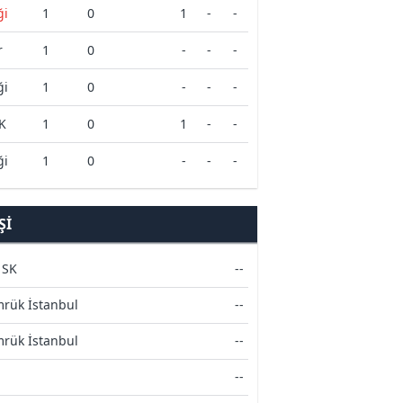
ği
1
0
1
-
-
r
1
0
-
-
-
ği
1
0
-
-
-
FK
1
0
1
-
-
ği
1
0
-
-
-
ŞI
 SK
--
mrük İstanbul
--
mrük İstanbul
--
--