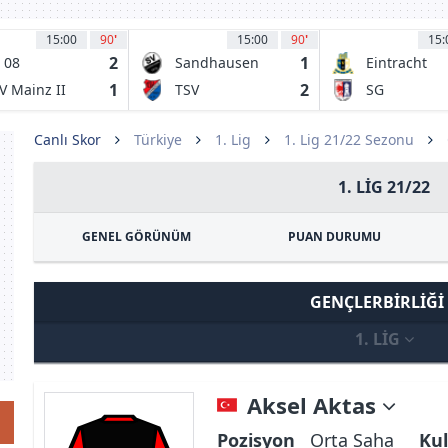
15:00
90
'
15:00
90
'
15:
2
1
 08
Sandhausen
Eintracht
omburg-
Trier
1
2
V Mainz II
TSV
SG
ar
Steinbach
Barockstadt
1921
Fulda-
Canlı Skor
Türkiye
1. Lig
1. Lig 21/22 Sezonu
Lehnerz
1. LIG 21/22
GENEL GÖRÜNÜM
PUAN DURUMU
GENÇLERBIRLIĞI
1. LIG
Aksel Aktas
Pozisyon
Orta Saha
Kul