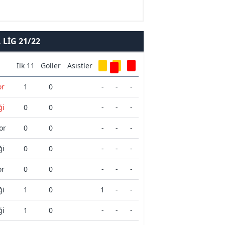
LIG 21/22
İlk 11
Goller
Asistler
or
1
0
-
-
-
ği
0
0
-
-
-
or
0
0
-
-
-
ği
0
0
-
-
-
or
0
0
-
-
-
ği
1
0
1
-
-
ği
1
0
-
-
-