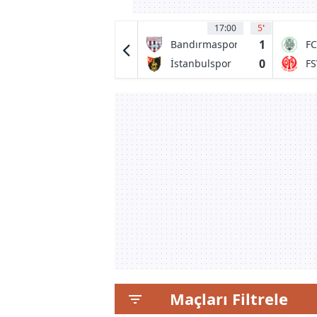
17:00
3
17:00
5
'
0
1
Spartans
Bandırmaspor
FC
H
0
0
Edinburgh
İstanbulspor
FS
Sa
City FC
Maçları Filtrele