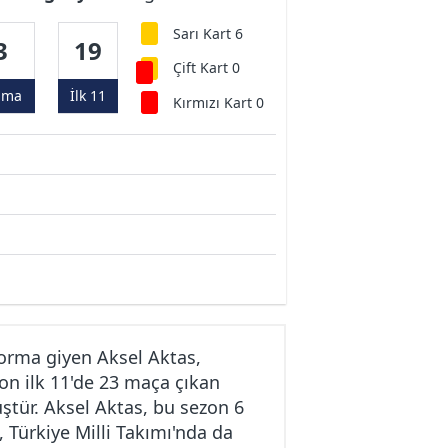
Sarı Kart 6
3
19
Çift Kart 0
ama
İlk 11
Kırmızı Kart 0
forma giyen Aksel Aktas,
on ilk 11'de 23 maça çıkan
üştür. Aksel Aktas, bu sezon 6
, Türkiye Milli Takımı'nda da