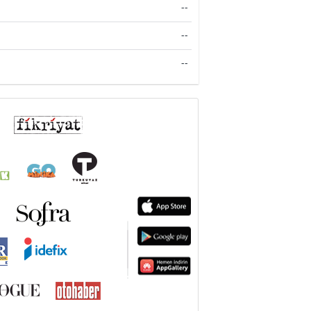
--
--
--