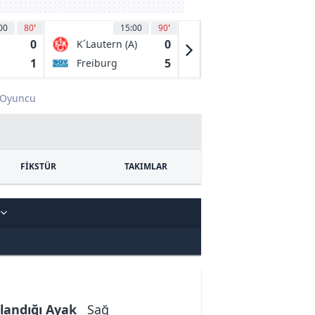
00
80
'
15:00
90
'
15:00
90
'
0
0
4
K´Lautern (A)
1. FC Bocholt
1
5
5
Freiburg
FC Schalke 04
II
Oyuncu
FİKSTÜR
TAKIMLAR
landığı Ayak
Sağ