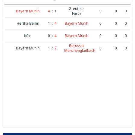
Greuther
Bayern Münih
4
:
1
0
0
0
Furth
Hertha Berlin
1
:
4
Bayern Münih
0
0
0
Köln
0
:
4
Bayern Münih
0
0
0
Borussia
Bayern Münih
1
:
2
0
0
0
Monchengladbach