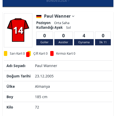
BUNDESLIGA
Paul Wanner
Pozisyon
Orta Saha
14
Kullandığı Ayak
Sol
0
0
4
0
Goller
Asistler
Oynama
İlk 11
Sarı Kart 0
Çift Kart 0
Kırmızı Kart 0
Adı Soyadı
Paul Wanner
Doğum Tarihi
23.12.2005
Ülke
Almanya
Boy
185 cm
Kilo
72