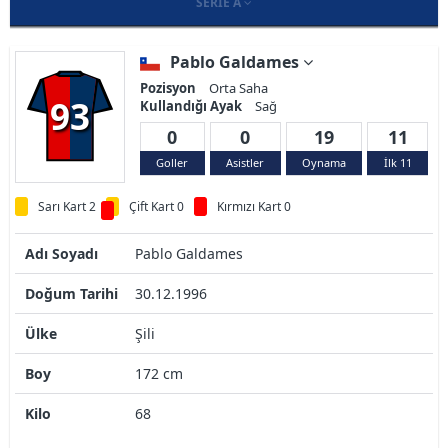
SERIE A
Pablo Galdames
Pozisyon
Orta Saha
93
Kullandığı Ayak
Sağ
0
0
19
11
Goller
Asistler
Oynama
İlk 11
Sarı Kart 2
Çift Kart 0
Kırmızı Kart 0
Adı Soyadı
Pablo Galdames
Doğum Tarihi
30.12.1996
Ülke
Şili
Boy
172 cm
Kilo
68