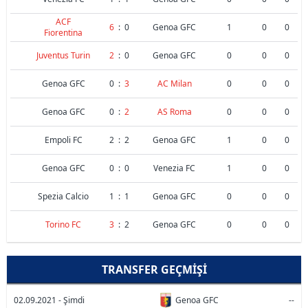
ACF
6
:
0
Genoa GFC
1
0
0
Fiorentina
Juventus Turin
2
:
0
Genoa GFC
0
0
0
Genoa GFC
0
:
3
AC Milan
0
0
0
Genoa GFC
0
:
2
AS Roma
0
0
0
Empoli FC
2
:
2
Genoa GFC
1
0
0
Genoa GFC
0
:
0
Venezia FC
1
0
0
Spezia Calcio
1
:
1
Genoa GFC
0
0
0
Torino FC
3
:
2
Genoa GFC
0
0
0
TRANSFER GEÇMIŞI
02.09.2021 - Şimdi
Genoa GFC
--