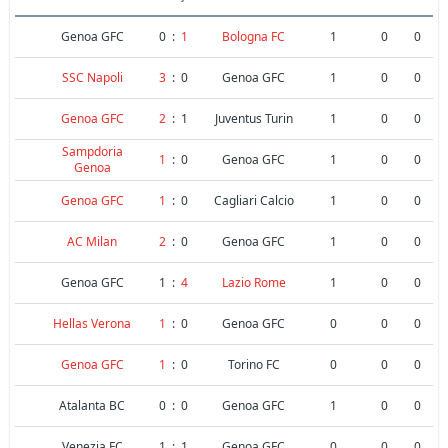
Genoa GFC
0
:
1
Bologna FC
1
0
0
SSC Napoli
3
:
0
Genoa GFC
1
0
0
Genoa GFC
2
:
1
Juventus Turin
1
0
0
Sampdoria
1
:
0
Genoa GFC
1
0
0
Genoa
Genoa GFC
1
:
0
Cagliari Calcio
1
0
0
AC Milan
2
:
0
Genoa GFC
1
0
0
Genoa GFC
1
:
4
Lazio Rome
1
0
0
Hellas Verona
1
:
0
Genoa GFC
0
0
0
Genoa GFC
1
:
0
Torino FC
0
0
0
Atalanta BC
0
:
0
Genoa GFC
1
0
0
Venezia FC
1
:
1
Genoa GFC
0
0
0