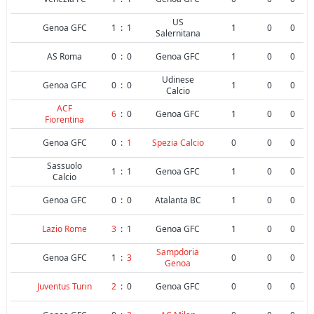
US
Genoa GFC
1
:
1
1
0
0
Salernitana
AS Roma
0
:
0
Genoa GFC
1
0
0
Udinese
Genoa GFC
0
:
0
1
0
0
Calcio
ACF
6
:
0
Genoa GFC
1
0
0
Fiorentina
Genoa GFC
0
:
1
Spezia Calcio
0
0
0
Sassuolo
1
:
1
Genoa GFC
1
0
0
Calcio
Genoa GFC
0
:
0
Atalanta BC
1
0
0
Lazio Rome
3
:
1
Genoa GFC
1
0
0
Sampdoria
Genoa GFC
1
:
3
0
0
0
Genoa
Juventus Turin
2
:
0
Genoa GFC
0
0
0