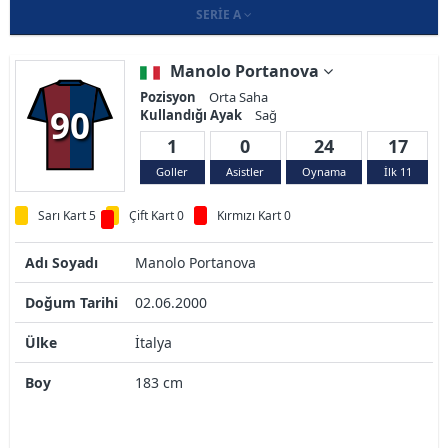
SERIE A
Manolo Portanova
Pozisyon
Orta Saha
90
Kullandığı Ayak
Sağ
1
0
24
17
Goller
Asistler
Oynama
İlk 11
Sarı Kart 5
Çift Kart 0
Kırmızı Kart 0
Adı Soyadı
Manolo Portanova
Doğum Tarihi
02.06.2000
Ülke
İtalya
Boy
183 cm