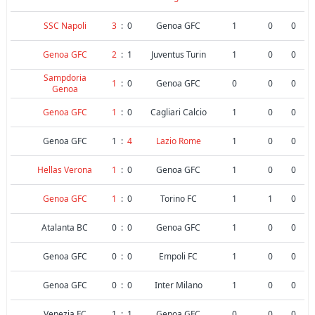
SSC Napoli
3
:
0
Genoa GFC
1
0
0
Genoa GFC
2
:
1
Juventus Turin
1
0
0
Sampdoria
1
:
0
Genoa GFC
0
0
0
Genoa
Genoa GFC
1
:
0
Cagliari Calcio
1
0
0
Genoa GFC
1
:
4
Lazio Rome
1
0
0
Hellas Verona
1
:
0
Genoa GFC
1
0
0
Genoa GFC
1
:
0
Torino FC
1
1
0
Atalanta BC
0
:
0
Genoa GFC
1
0
0
Genoa GFC
0
:
0
Empoli FC
1
0
0
Genoa GFC
0
:
0
Inter Milano
1
0
0
Venezia FC
1
:
1
Genoa GFC
0
0
0