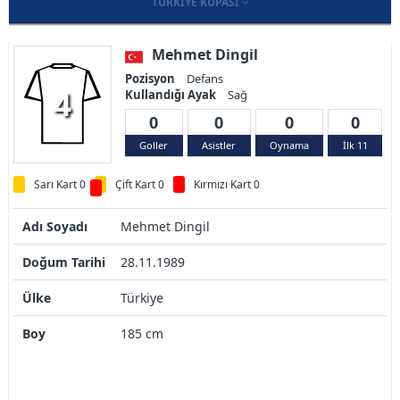
TÜRKIYE KUPASI
Mehmet Dingil
Pozisyon
Defans
4
Kullandığı Ayak
Sağ
0
0
0
0
Goller
Asistler
Oynama
İlk 11
Sarı Kart 0
Çift Kart 0
Kırmızı Kart 0
Adı Soyadı
Mehmet Dingil
Doğum Tarihi
28.11.1989
Ülke
Türkiye
Boy
185 cm