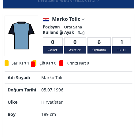
UEFA AVRUPA KONFERANS LIGI
Marko Tolic
Pozisyon
Orta Saha
Kullandığı Ayak
Sağ
0
0
6
1
Goller
Asistler
Oynama
İlk 11
Sarı Kart 1
Çift Kart 0
Kırmızı Kart 0
Adı Soyadı
Marko Tolic
Doğum Tarihi
05.07.1996
Ülke
Hırvatístan
Boy
189 cm