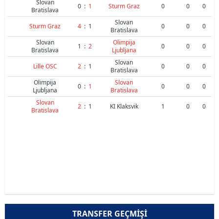
Slovan
0
:
1
Sturm Graz
0
0
0
Bratislava
Slovan
Sturm Graz
4
:
1
0
0
0
Bratislava
Slovan
Olimpija
1
:
2
0
0
0
Bratislava
Ljubljana
Slovan
Lille OSC
2
:
1
0
0
0
Bratislava
Olimpija
Slovan
0
:
1
0
0
0
Ljubljana
Bratislava
Slovan
2
:
1
KI Klaksvik
1
0
0
Bratislava
TRANSFER GEÇMIŞI