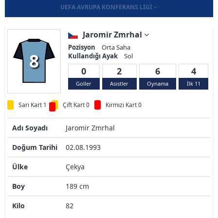
UEFA AVRUPA KONFERANS LIGI
Jaromir Zmrhal
Pozisyon
Orta Saha
8
Kullandığı Ayak
Sol
0
2
6
4
Goller
Asistler
Oynama
İlk 11
Sarı Kart 1
Çift Kart 0
Kırmızı Kart 0
Adı Soyadı
Jaromir Zmrhal
Doğum Tarihi
02.08.1993
Ülke
Çekya
Boy
189 cm
Kilo
82