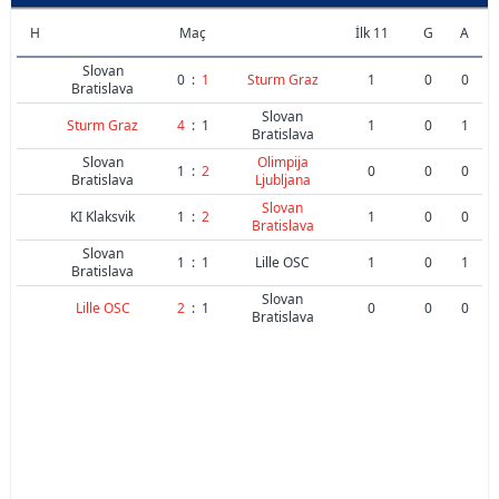
H
Maç
İlk 11
G
A
Slovan
0
:
1
Sturm Graz
1
0
0
Bratislava
Slovan
Sturm Graz
4
:
1
1
0
1
Bratislava
Slovan
Olimpija
1
:
2
0
0
0
Bratislava
Ljubljana
Slovan
KI Klaksvik
1
:
2
1
0
0
Bratislava
Slovan
1
:
1
Lille OSC
1
0
1
Bratislava
Slovan
Lille OSC
2
:
1
0
0
0
Bratislava