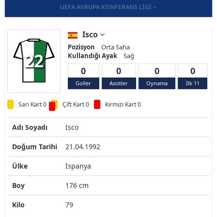
UEFA AVRUPA KONFERANS LIGI
Isco
Pozisyon
Orta Saha
22
Kullandığı Ayak
Sağ
0
0
0
0
Goller
Asistler
Oynama
İlk 11
Sarı Kart 0
Çift Kart 0
Kırmızı Kart 0
Adı Soyadı
Isco
Doğum Tarihi
21.04.1992
Ülke
İspanya
Boy
176 cm
Kilo
79