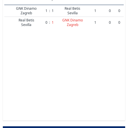
GNK Dinamo
Real Betis
1
:
1
1
0
0
Zagreb
Sevilla
Real Betis
GNK Dinamo
0
:
1
1
0
0
Sevilla
Zagreb