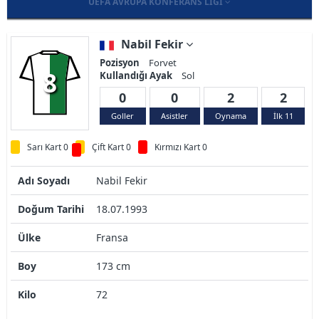
UEFA AVRUPA KONFERANS LIGI
Nabil Fekir
Pozisyon
Forvet
8
Kullandığı Ayak
Sol
0
0
2
2
Goller
Asistler
Oynama
İlk 11
Sarı Kart 0
Çift Kart 0
Kırmızı Kart 0
Adı Soyadı
Nabil Fekir
Doğum Tarihi
18.07.1993
Ülke
Fransa
Boy
173 cm
Kilo
72