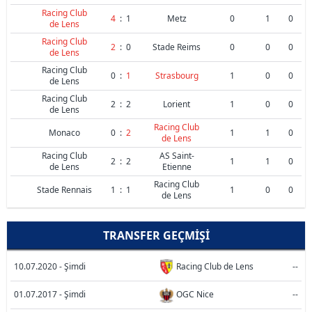
Racing Club
4
:
1
Metz
0
1
0
de Lens
Racing Club
2
:
0
Stade Reims
0
0
0
de Lens
Racing Club
0
:
1
Strasbourg
1
0
0
de Lens
Racing Club
2
:
2
Lorient
1
0
0
de Lens
Racing Club
Monaco
0
:
2
1
1
0
de Lens
Racing Club
AS Saint-
2
:
2
1
1
0
de Lens
Etienne
Racing Club
Stade Rennais
1
:
1
1
0
0
de Lens
TRANSFER GEÇMIŞI
10.07.2020 - Şimdi
Racing Club de Lens
--
01.07.2017 - Şimdi
OGC Nice
--