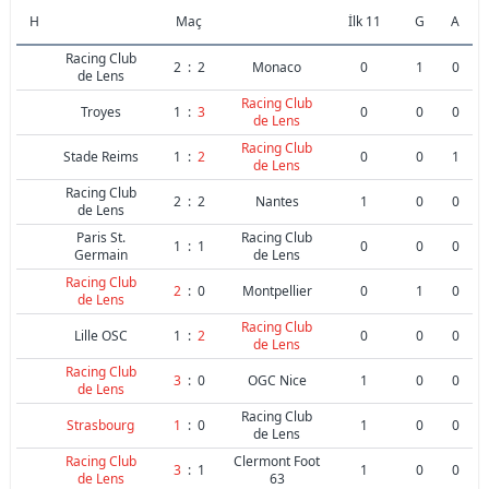
H
Maç
İlk 11
G
A
Racing Club
2
:
2
Monaco
0
1
0
de Lens
Racing Club
Troyes
1
:
3
0
0
0
de Lens
Racing Club
Stade Reims
1
:
2
0
0
1
de Lens
Racing Club
2
:
2
Nantes
1
0
0
de Lens
Paris St.
Racing Club
1
:
1
0
0
0
Germain
de Lens
Racing Club
2
:
0
Montpellier
0
1
0
de Lens
Racing Club
Lille OSC
1
:
2
0
0
0
de Lens
Racing Club
3
:
0
OGC Nice
1
0
0
de Lens
Racing Club
Strasbourg
1
:
0
1
0
0
de Lens
Racing Club
Clermont Foot
3
:
1
1
0
0
de Lens
63