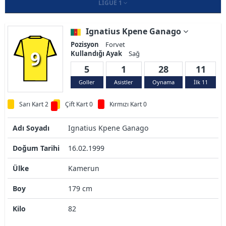
LIGUE 1
Ignatius Kpene Ganago
Pozisyon
Forvet
9
Kullandığı Ayak
Sağ
5
1
28
11
Goller
Asistler
Oynama
İlk 11
Sarı Kart 2
Çift Kart 0
Kırmızı Kart 0
Adı Soyadı
Ignatius Kpene Ganago
Doğum Tarihi
16.02.1999
Ülke
Kamerun
Boy
179 cm
Kilo
82