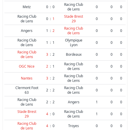
Racing Club
Metz
0
:
0
0
0
0
de Lens
Racing Club
Stade Brest
0
:
1
0
0
0
de Lens
29
Racing Club
Angers
1
:
2
0
0
0
de Lens
Racing Club
Olympique
1
:
1
0
0
0
de Lens
Lyon
Racing Club
3
:
2
Bordeaux
0
0
0
de Lens
Racing Club
OGC Nice
2
:
1
0
0
0
de Lens
Racing Club
Nantes
3
:
2
0
0
0
de Lens
Clermont Foot
Racing Club
2
:
2
0
0
0
63
de Lens
Racing Club
2
:
2
Angers
1
0
0
de Lens
Stade Brest
Racing Club
4
:
0
1
0
0
29
de Lens
Racing Club
4
:
0
Troyes
0
0
0
de Lens