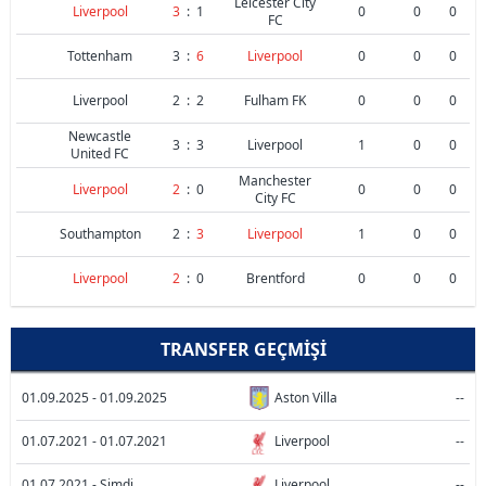
Leicester City
Liverpool
3
:
1
0
0
0
FC
Tottenham
3
:
6
Liverpool
0
0
0
Liverpool
2
:
2
Fulham FK
0
0
0
Newcastle
3
:
3
Liverpool
1
0
0
United FC
Manchester
Liverpool
2
:
0
0
0
0
City FC
Southampton
2
:
3
Liverpool
1
0
0
Liverpool
2
:
0
Brentford
0
0
0
TRANSFER GEÇMIŞI
01.09.2025 - 01.09.2025
Aston Villa
--
01.07.2021 - 01.07.2021
Liverpool
--
01.07.2021 - Şimdi
Liverpool
--