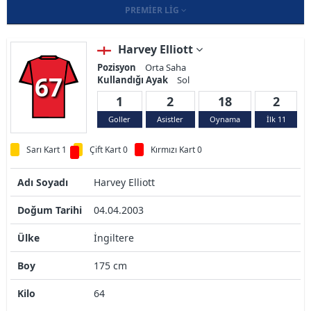
PREMIER LIG
Harvey Elliott
Pozisyon
Orta Saha
67
Kullandığı Ayak
Sol
1
2
18
2
Goller
Asistler
Oynama
İlk 11
Sarı Kart 1
Çift Kart 0
Kırmızı Kart 0
Adı Soyadı
Harvey Elliott
Doğum Tarihi
04.04.2003
Ülke
İngiltere
Boy
175 cm
Kilo
64