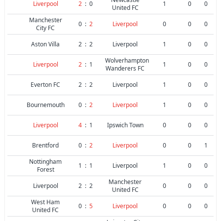
Liverpool
2
:
0
1
0
0
United FC
Manchester
0
:
2
Liverpool
0
0
0
City FC
Aston Villa
2
:
2
Liverpool
1
0
0
Wolverhampton
Liverpool
2
:
1
1
0
0
Wanderers FC
Everton FC
2
:
2
Liverpool
1
0
0
Bournemouth
0
:
2
Liverpool
1
0
0
Liverpool
4
:
1
Ipswich Town
0
0
0
Brentford
0
:
2
Liverpool
0
0
1
Nottingham
1
:
1
Liverpool
1
0
0
Forest
Manchester
Liverpool
2
:
2
0
0
0
United FC
West Ham
0
:
5
Liverpool
0
0
0
United FC