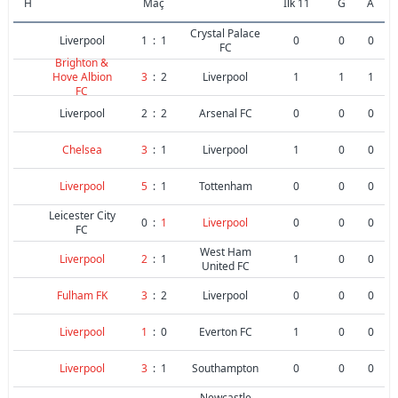
H
Maç
İlk 11
G
A
Crystal Palace
Liverpool
1
:
1
0
0
0
FC
Brighton &
Hove Albion
3
:
2
Liverpool
1
1
1
FC
Liverpool
2
:
2
Arsenal FC
0
0
0
Chelsea
3
:
1
Liverpool
1
0
0
Liverpool
5
:
1
Tottenham
0
0
0
Leicester City
0
:
1
Liverpool
0
0
0
FC
West Ham
Liverpool
2
:
1
1
0
0
United FC
Fulham FK
3
:
2
Liverpool
0
0
0
Liverpool
1
:
0
Everton FC
1
0
0
Liverpool
3
:
1
Southampton
0
0
0
Newcastle