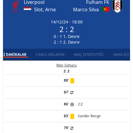
Liverpool
Fulham FK
Slot, Arne
Marco Silva
14/12/24 - 18:00
2 : 2
0 : 1 1. Devre
2 : 1 2. Devre
LI DAKIKALAR
CANLI ANLATIM
MAÇ İSTATISTIĞI
SAHA İÇI D
Maç Sonucu
2: 2
88'
87'
86'
2:2
83'
Sander Berge
79'