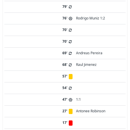
79'
76'
Rodrigo Muniz 1:2
70'
70'
69'
Andreas Pereira
68'
Raul Jimenez
57'
54'
47'
1:1
27'
Antonee Robinson
17'