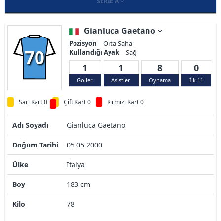
SERIE A
Gianluca Gaetano
Pozisyon
Orta Saha
70
Kullandığı Ayak
Sağ
1
1
8
0
Goller
Asistler
Oynama
İlk 11
Sarı Kart 0
Çift Kart 0
Kırmızı Kart 0
Adı Soyadı
Gianluca Gaetano
Doğum Tarihi
05.05.2000
Ülke
İtalya
Boy
183 cm
Kilo
78