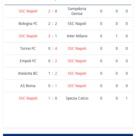
Sampdoria
SSC Napoli
2
:
0
0
0
0
Genoa
Bologna FC
2
:
2
SSC Napoli
0
0
0
SSC Napoli
3
:
1
Inter Milano
0
1
0
Torino FC
0
:
4
SSC Napoli
0
0
0
Empoli FC
0
:
2
SSC Napoli
0
0
0
Atalanta BC
1
:
2
SSC Napoli
0
0
0
AS Roma
0
:
1
SSC Napoli
0
0
0
SSC Napoli
1
:
0
Spezia Calcio
0
0
1